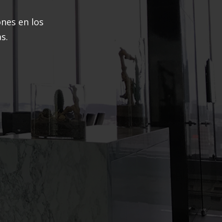
nes en los
s.