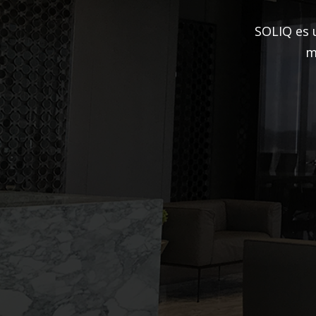
SOLIQ es 
m